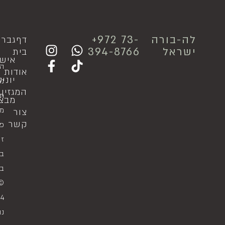
לה-בורה
⁦+972 73-
דף
גבר
ישראל
394-8766
בית
איש
ה
אודות
יוני
נג
המגזין
תק
מבצ
מד
צור
קשר
פר
זכ
במ
בי
© 
4
נו