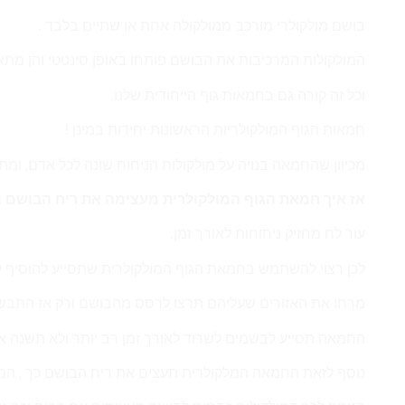
בושם מולקולרי מורכב ממולקולה אחת או שתיים בלבד .
המולקולות המרכיבות את הבושם פותחו באופן סינטטי והן מתאימ
וכל זה קורה גם בחמאות גוף הייחודית שלנו.
חמאות הגוף המולקולריות הראשונות יחידות במינן !
מכיוון שהחמאה בנויה על מולקולות הניחוח שונה לכל אדם, ו
אז איך חמאת הגוף המולקולרית מעצימה את ריח הבושם ו
עור לח מחזיק ניחוחות לאורך זמן.
לכן רצוי להשתמש בחמאת הגוף המולקולרית שתסייע להוסיף לח
מרחו את האזורים שעליהם תרצו לרסס מהבושם ורק אז התבש
החמאה תסייע לבשמים לשרוד לאורך זמן רב יותר ולא תשנה א
נוסף לזאת החמאה המלקולרית תעצים את ריח הבושם כך , המול