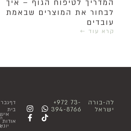
המדריך לטיפוח הגוף – איך
לבחור את המוצרים שבאמת
עובדים
קרא עוד ←
לה-בורה
⁦+972 73-
דף
גבר
ישראל
394-8766
בית
איש
ה
אודות
יוני
נג