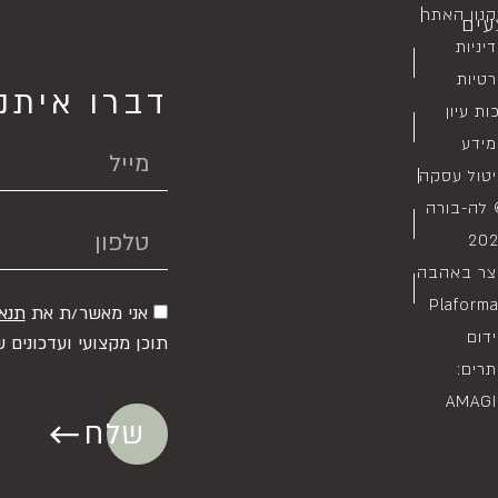
נון האתר
עים
יניות
טיות
דברו איתנו
ות עיון
ידע
טול עסקה
לה-בורה
202
צר באהבה
Plaform
אני מאשר/ת את
תנא
דום
תוכן מקצועי ועדכונים ש
רים:
AMAGI
שלח