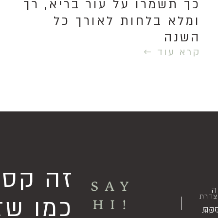
כך תשמרו על עור בריא, רך
ומלא בלחות לאורך כל
השנה
קרא עוד ←
זה קסו
SAY
ה
צהרת
כמו שז
!HI
סקס
ישות