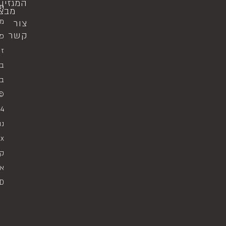
המגזין
תק
מבצ
מד
צור
קשר
פר
זכ
במ
בי
© 
4
נו
ax
קי
את
D