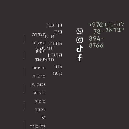
לה-בורה
⁦+972
דף
גבר
ישראל
73-
בית
הצהרת
אישה
394-
אודות
נגישות
8766
יוניסקס
תקנון
המגזין
מבצעים
האתר
צור
מדיניות
קשר
פרטיות
זכות עיון
במידע
ביטול
עסקה
©
לה-בורה