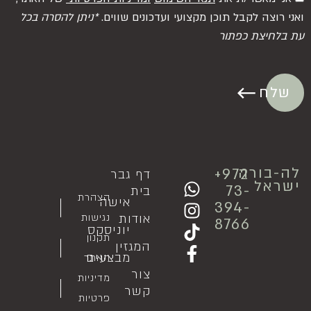
ואני רוצה לקבל תוכן מקצועי ועדכונים שווים.
*ניתן להסרה בכל
עת בלחיצת כפתור
שלח
לה-בורה
⁦+972
דף
גבר
ישראל
73-
בית
הצהרת
אישה
394-
אודות
נגישות
8766
יוניסקס
תקנון
המגזין
מבצעים
האתר
צור
מדיניות
קשר
פרטיות