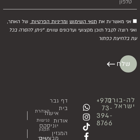
אני מאשר/ת את
תנאי השימוש
ומדיניות הפרטיות
של האתר,
ואני רוצה לקבל תוכן מקצועי ועדכונים שווים.
*ניתן להסרה בכל
עת בלחיצת כפתור
שלח
לה-בורה
⁦+972
דף
גבר
ישראל
73-
בית
הצהרת
אישה
394-
אודות
נגישות
8766
יוניסקס
תקנון
המגזין
מבצעים
האתר