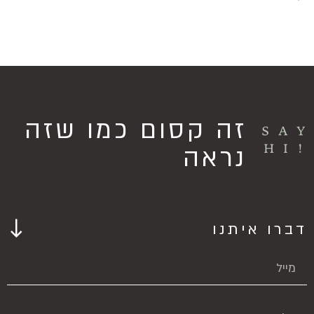
זה קסום כמו שזה
SA
!HI
נראה
דברו איתנו