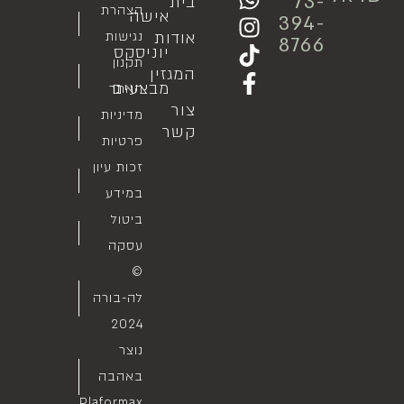
73-
בית
הצהרת
אישה
394-
אודות
נגישות
8766
יוניסקס
תקנון
המגזין
מבצעים
האתר
צור
מדיניות
קשר
פרטיות
זכות עיון
במידע
ביטול
עסקה
©
לה-בורה
2024
נוצר
באהבה
Plaformax