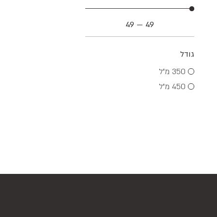
49
—
49
גודל
350 מ”ל
450 מ"ל