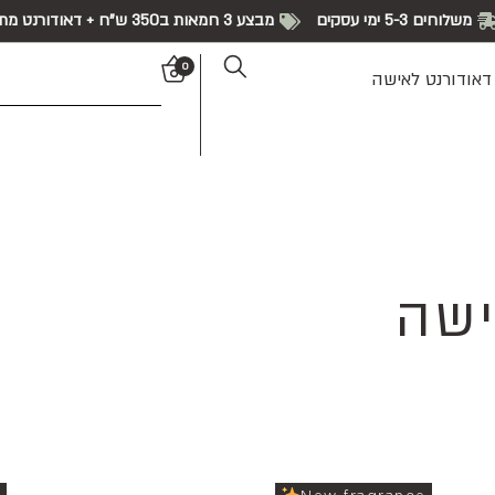
משלוחים 5-3 ימי עסקים
מבצע 3 חמאות ב350 ש"ח + דאודורנט מתנה!
0
דאודורנט לאישה
ישה