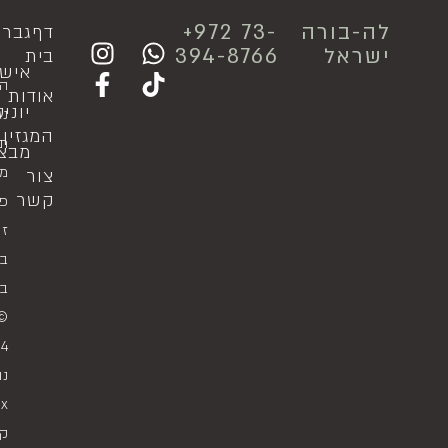
לה-בורה
⁦+972 73-
דף
גבר
ישראל
394-8766
בית
איש
ה
אודות
יוני
נג
המגזין
תק
מבצ
מד
צור
קשר
פר
זכ
במ
בי
© 
4
נו
ax
קי