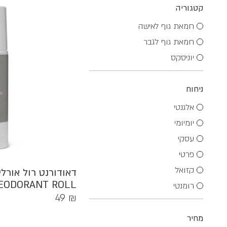
קטגוריה
חמאת גוף לאישה
חמאת גוף לגבר
יוניסקס
ניחוח
אלגנטי
יומיומי
עסקי
פרטי
קזואל
EODORANT ROLL
רומנטי
49
₪
מחיר