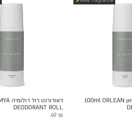
e
New fragrance
דאודורנט רול אורליאן 100ml ORLEAN
דאודורנט
DEODORANT ROLL
D
49
₪