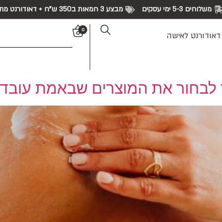
משלוחים 5-3 ימי עסקים
מבצע 3 חמאות ב350 ש"ח + דאודורנט מתנה!
0
דאודורנט לאישה
ך לבחור את המוצרים שבאמת עובדי